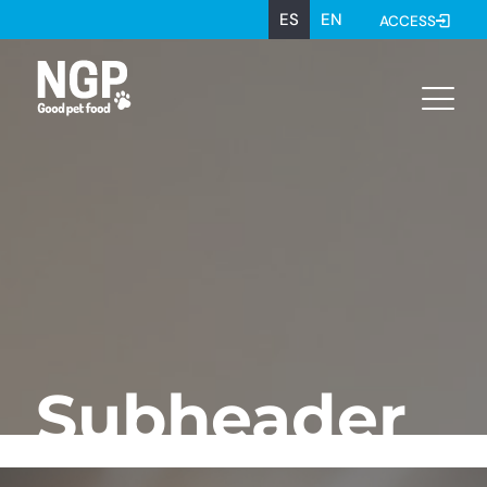
ES
EN
ACCESS
Subheader